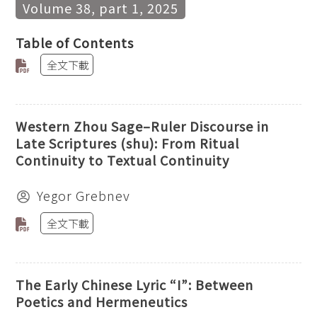
Volume 38, part 1, 2025
Table of Contents
全文下載
Western Zhou Sage–Ruler Discourse in
Late Scriptures (shu): From Ritual
Continuity to Textual Continuity
Yegor Grebnev
全文下載
The Early Chinese Lyric “I”: Between
Poetics and Hermeneutics