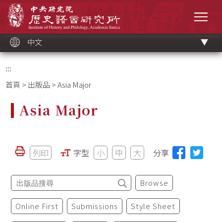
跳
中央研究院歷史語言研究所
到
選單
主
要
內
容
區
塊
中文
:::
首頁
>
出版品
> Asia Major
Asia Major
列印
字型
小
中
大
分享
Browse
Online First
Submissions
Style Sheet