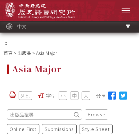
跳
中央研究院歷史語言研究所
到
選單
主
要
內
容
區
塊
中文
:::
首頁
>
出版品
> Asia Major
Asia Major
列印
字型
小
中
大
分享
Browse
Online First
Submissions
Style Sheet