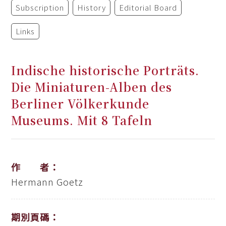
Subscription
History
Editorial Board
Links
Indische historische Porträts.
Die Miniaturen-Alben des
Berliner Völkerkunde
Museums. Mit 8 Tafeln
作 者：
Hermann Goetz
期別頁碼：