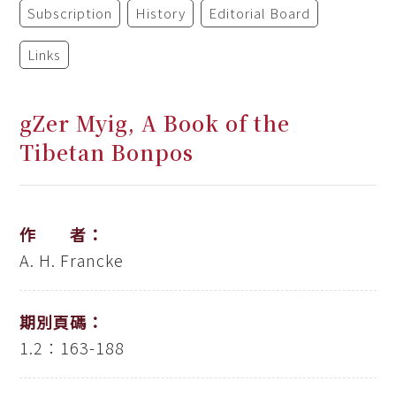
Subscription
History
Editorial Board
Links
gZer Myig, A Book of the
Tibetan Bonpos
作 者：
A. H. Francke
期別頁碼：
1.2：163-188