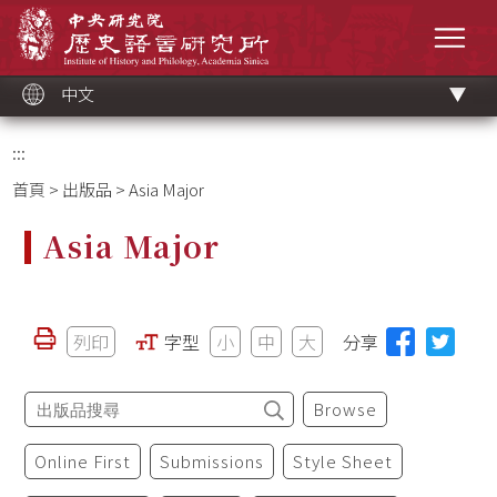
跳
中央研究院歷史語言研究所
到
選單
主
要
內
容
區
塊
中文
:::
首頁
>
出版品
> Asia Major
Asia Major
列印
字型
小
中
大
分享
Browse
Online First
Submissions
Style Sheet