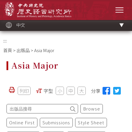
跳
中央研究院歷史語言研究所
到
選單
主
要
內
容
區
塊
中文
:::
首頁
>
出版品
> Asia Major
Asia Major
列印
字型
小
中
大
分享
Browse
Online First
Submissions
Style Sheet