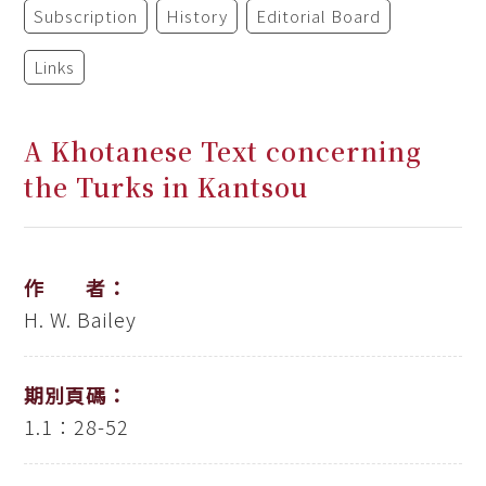
Subscription
History
Editorial Board
Links
A Khotanese Text concerning
the Turks in Kantsou
作 者：
H. W. Bailey
期別頁碼：
1.1：28-52