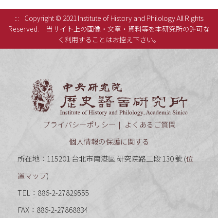
:::
Copyright © 2021 Institute of History and Philology All Rights
Reserved.
当サイト上の画像・文章・資料等を本研究所の許可な
く利用することはお控え下さい。
中央研究
プライバシーポリシー
よくあるご質問
個人情報の保護に関する
所在地：115201 台北市南港區 研究院路二段 130 號 (
位
置マップ
)
TEL：886-2-27829555
FAX：886-2-27868834