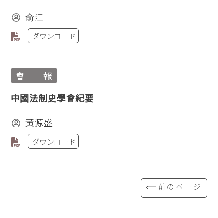
俞江
ダウンロード
會 報
中國法制史學會紀要
黃源盛
ダウンロード
⟸前のページ