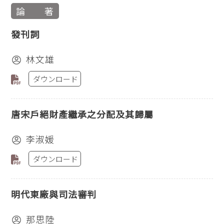
論 著
發刊詞
林文雄
ダウンロード
唐宋戶絕財產繼承之分配及其歸屬
李淑媛
ダウンロード
明代東廠與司法審判
那思陸