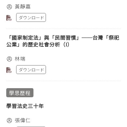
黃靜嘉
ダウンロード
「國家制定法」與「民間習慣」──台灣「祭祀
公業」的歷史社會分析（I）
林端
ダウンロード
學思歷程
學習法史三十年
張偉仁