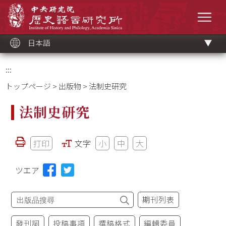
メ
中央研究院歷史語言研究所
イ
メニ
ン
コ
ン
テ
ン
ツ
日本語
ブ
ロ
ッ
ク
:::
トップページ
>
出版物
> 法制史研究
法制史研究
打印
文字
小
中
大
ツエア
期刊列表
發刊詞
投稿事項
撰稿格式
編輯委員