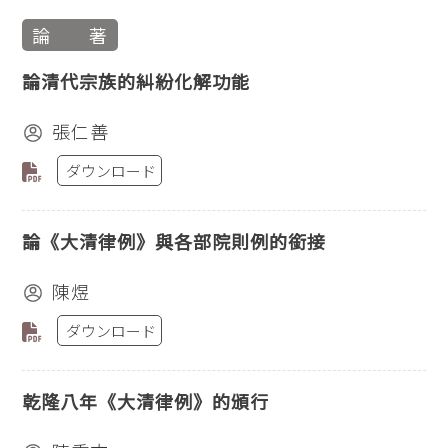
論 著
論清代宗族的糾紛化解功能
張仁善
ダウンロード
論《大清律例》與各部院則例的銜接
陳煜
ダウンロード
乾隆八年《大清律例》的頒行