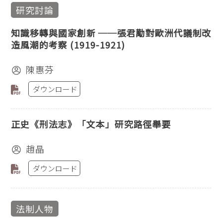
研究討論
知識移轉與國家創新 ──張君勱對歐洲代議制改
造風潮的考察 (1919-1921)
陳惠芬
ダウンロード
正史《刑法志》「文本」研究路徑舉要
趙晶
ダウンロード
法制人物