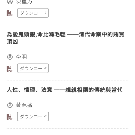
陳重方
ダウンロード
為愛鬼頭銀,命比鴻毛輕 ──清代命案中的賄買
頂凶
李明
ダウンロード
人性、情理、法意 ──親親相隱的傳統與當代
黃源盛
ダウンロード