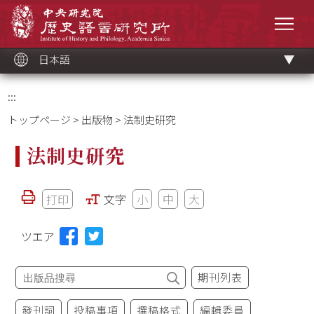
メ
中央研究院歷史語言研究所
イ
メニ
ン
コ
ン
テ
ン
ツ
日本語
ブ
ロ
ッ
ク
:::
トップページ
>
出版物
> 法制史研究
法制史研究
打印
文字
小
中
大
ツエア
期刊列表
發刊詞
投稿事項
撰稿格式
編輯委員