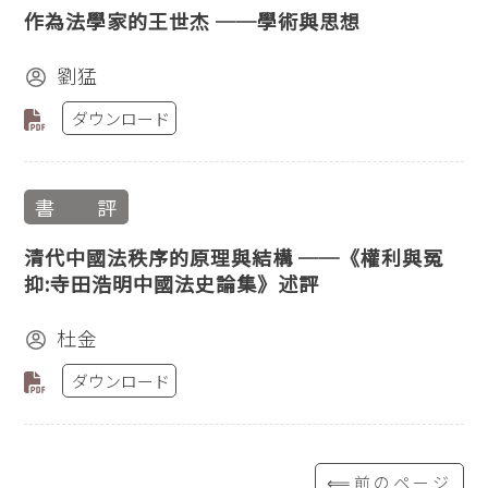
作為法學家的王世杰 ──學術與思想
劉猛
ダウンロード
書 評
清代中國法秩序的原理與結構 ──《權利與冤
抑:寺田浩明中國法史論集》述評
杜金
ダウンロード
⟸前のページ