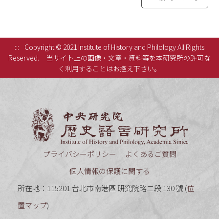
:::
Copyright © 2021 Institute of History and Philology All Rights
Reserved.
当サイト上の画像・文章・資料等を本研究所の許可な
く利用することはお控え下さい。
中央研究
プライバシーポリシー
よくあるご質問
個人情報の保護に関する
所在地：115201 台北市南港區 研究院路二段 130 號 (
位
置マップ
)