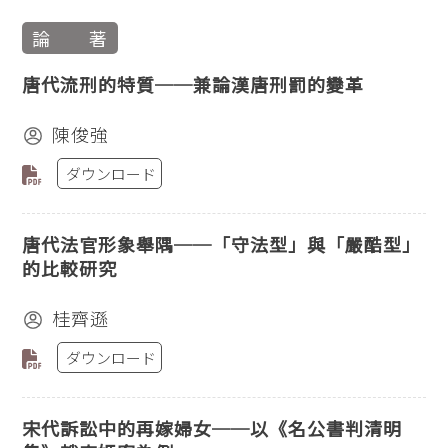
論 著
唐代流刑的特質──兼論漢唐刑罰的變革
陳俊強
ダウンロード
唐代法官形象舉隅──「守法型」與「嚴酷型」
的比較研究
桂齊遜
ダウンロード
宋代訴訟中的再嫁婦女──以《名公書判清明