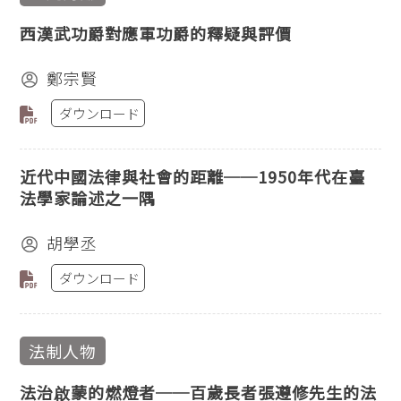
西漢武功爵對應軍功爵的釋疑與評價
鄭宗賢
ダウンロード
近代中國法律與社會的距離──1950年代在臺
法學家論述之一隅
胡學丞
ダウンロード
法制人物
法治啟蒙的燃燈者──百歲長者張遵修先生的法