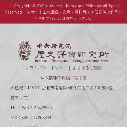
:::
Copyright © 2021 Institute of History and Philology All Rights
Reserved.
当サイト上の画像・文章・資料等を本研究所の許可な
く利用することはお控え下さい。
中央研究
プライバシーポリシー
よくあるご質問
個人情報の保護に関する
所在地：115201 台北市南港區 研究院路二段 130 號 (
位
置マップ
)
TEL：886-2-27829555
FAX：886-2-27868834