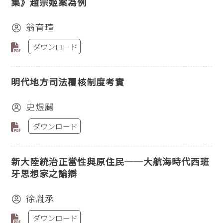
集》趙宗姬案為例
翁育瑄
ダウンロード
明代地方司法覆核制度考實
史煜颺
ダウンロード
新大陸統治正當性與原住民──大航海時代西班
牙思想家之論辯
徐胤承
ダウンロード