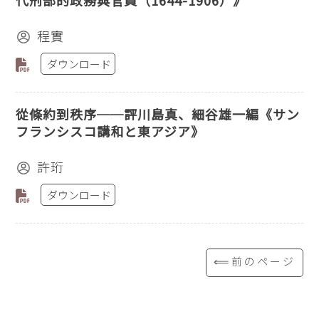
代刑部的政務與官員（1644-1906）》
程實
ダウンロード
從條約到秩序──評川島真、細谷雄一編《サン
フランシスコ講和と東アジア》
許珩
ダウンロード
⟸前のページ