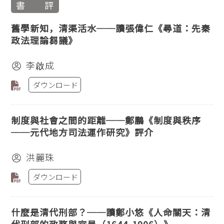
書 評
舊學新知，清渠活水──讀張偉仁《尋道：先秦
政法理論芻議》
李啟成
ダウンロード
制度與社會之間的距離──鄭鵬《制度與秩序
──元代地方司法運作研究》評介
洪麗珠
ダウンロード
什麼是清代刑部？──讀鄭小悠《人命關天：清