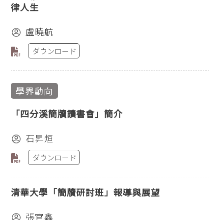
律人生
盧曉航
ダウンロード
學界動向
「四分溪簡牘讀書會」簡介
石昇烜
ダウンロード
清華大學「簡牘研討班」報導與展望
張官鑫