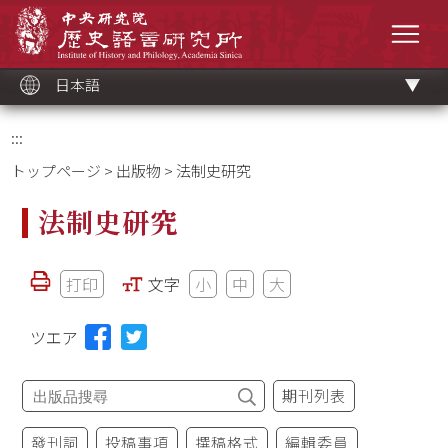
メ
中央研究院歷史語言研究所
イ
メニ
ン
コ
ン
テ
ン
ツ
日本語
ブ
ロ
ッ
ク
:::
トップページ
>
出版物
> 法制史研究
法制史研究
打印
文字
小
中
大
ツエア
期刊列表
發刊詞
投稿事項
撰稿格式
編輯委員