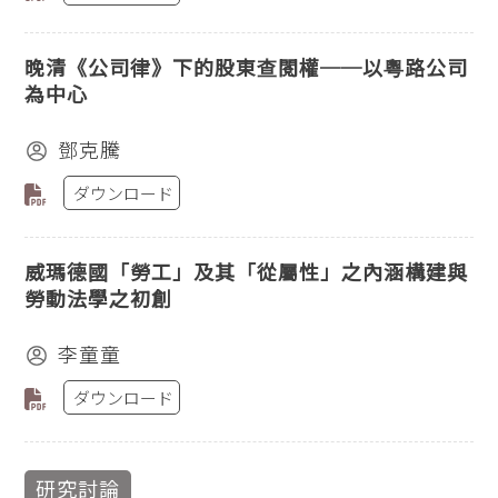
晚清《公司律》下的股東查閱權──以粵路公司
為中心
鄧克騰
ダウンロード
威瑪德國「勞工」及其「從屬性」之內涵構建與
勞動法學之初創
李童童
ダウンロード
研究討論