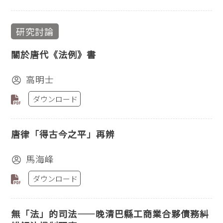
研究討論
關於唐代《法例》書
高明士
ダウンロード
唐律「得古今之平」再辨
馬海峰
ダウンロード
無「法」的司法——晚清巴縣工商業合夥債務糾