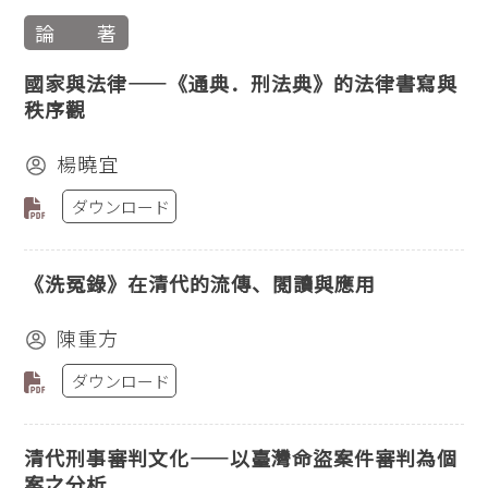
論 著
國家與法律——《通典．刑法典》的法律書寫與
秩序觀
楊曉宜
ダウンロード
《洗冤錄》在清代的流傳、閱讀與應用
陳重方
ダウンロード
清代刑事審判文化——以臺灣命盜案件審判為個
案之分析