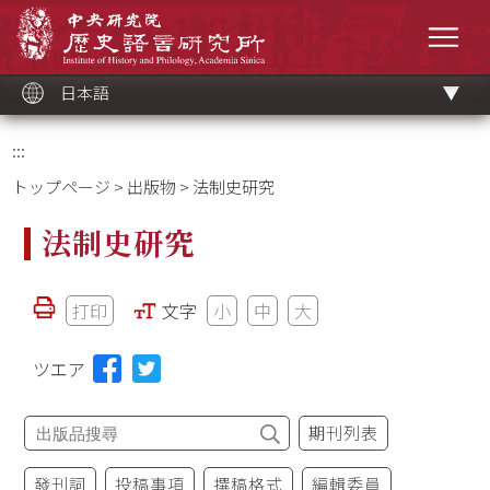
メ
中央研究院歷史語言研究所
イ
メニ
ン
コ
ン
テ
ン
ツ
日本語
ブ
ロ
ッ
ク
:::
トップページ
>
出版物
> 法制史研究
法制史研究
打印
文字
小
中
大
ツエア
期刊列表
發刊詞
投稿事項
撰稿格式
編輯委員