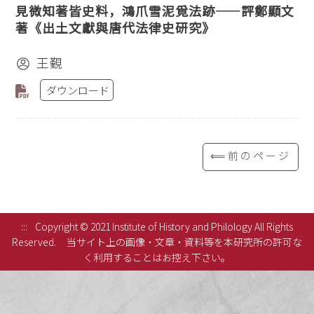
見微知著皆史料，鴻爪雪泥覓法跡——評鄭顯文
著《出土文獻與唐代法律史研究》
王覲
ダウンロード
⟸前のページ
:::
Copyright © 2021 Institute of History and Philology All Rights
Reserved.
当サイト上の画像・文章・資料等を本研究所の許可な
く利用することはお控え下さい。