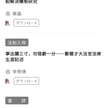
紛解決機制研究
謝晶
ダウンロード
法制人物
寧法讓三寸，勿理虧一分——鄭健才大法官法律
生涯記述
李明倩
ダウンロード
書 評