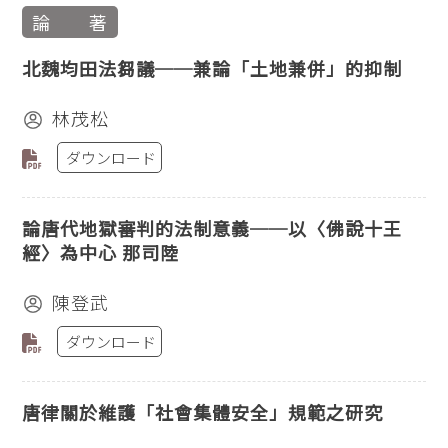
論 著
北魏均田法芻議──兼論「土地兼併」的抑制
林茂松
ダウンロード
論唐代地獄審判的法制意義──以〈佛說十王
經〉為中心 那司陸
陳登武
ダウンロード
唐律關於維護「社會集體安全」規範之研究