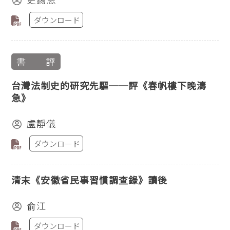
ダウンロード
書 評
台灣法制史的研究先驅──評《春帆樓下晚濤
急》
盧靜儀
ダウンロード
清末《安徽省民事習慣調查錄》讀後
俞江
ダウンロード