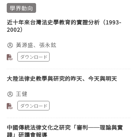
學界動向
近十年來台灣法史學教育的實證分析（1993-
2002）
黃源盛、張永鉉
ダウンロード
大陸法律史教學與研究的昨天、今天與明天
王健
ダウンロード
中國傳統法律文化之研究「審判──理論與實
踐」研讀會報導