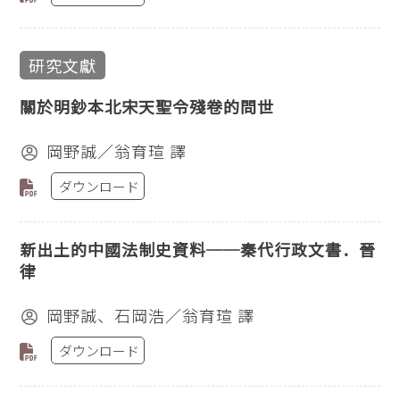
研究文獻
關於明鈔本北宋天聖令殘卷的問世
岡野誠／翁育瑄 譯
ダウンロード
新出土的中國法制史資料──秦代行政文書．晉
律
岡野誠、石岡浩／翁育瑄 譯
ダウンロード