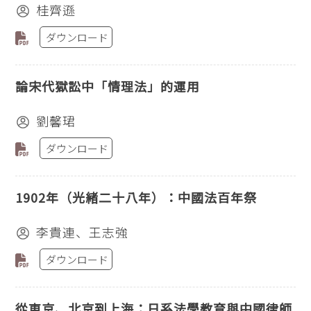
桂齊遜
ダウンロード
論宋代獄訟中「情理法」的運用
劉馨珺
ダウンロード
1902年（光緒二十八年）：中國法百年祭
李貴連、王志強
ダウンロード
從東京、北京到上海：日系法學教育與中國律師