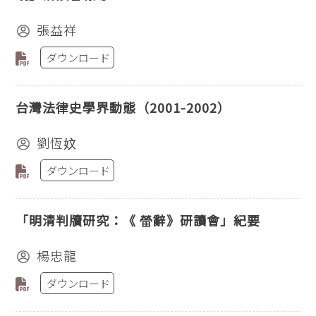
張益祥
ダウンロード
台灣法律史學界動態（2001-2002）
劉恆妏
ダウンロード
「明清判牘研究：《 㽦辭》研讀會」紀要
楊忠龍
ダウンロード