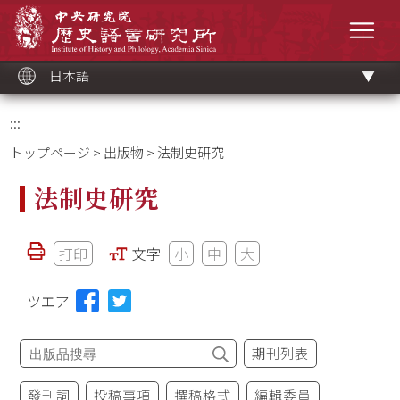
メ
中央研究院歷史語言研究所
イ
メニ
ン
コ
ン
テ
ン
ツ
日本語
ブ
ロ
ッ
ク
:::
トップページ
>
出版物
> 法制史研究
法制史研究
打印
文字
小
中
大
ツエア
期刊列表
發刊詞
投稿事項
撰稿格式
編輯委員