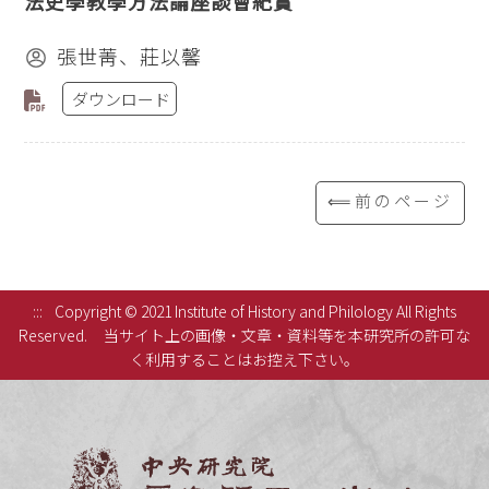
法史學教學方法論座談會紀實
張世菁、莊以馨
ダウンロード
⟸前のページ
:::
Copyright © 2021 Institute of History and Philology All Rights
Reserved.
当サイト上の画像・文章・資料等を本研究所の許可な
く利用することはお控え下さい。
中央研究