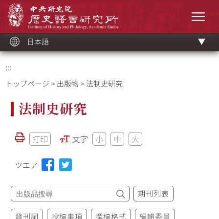
メ
中央研究院歷史語言研究所
イ
メニ
ン
コ
ン
テ
ン
ツ
日本語
ブ
ロ
ッ
ク
:::
トップページ
>
出版物
> 法制史研究
法制史研究
打印
文字
小
中
大
ツエア
期刊列表
發刊詞
投稿事項
撰稿格式
編輯委員