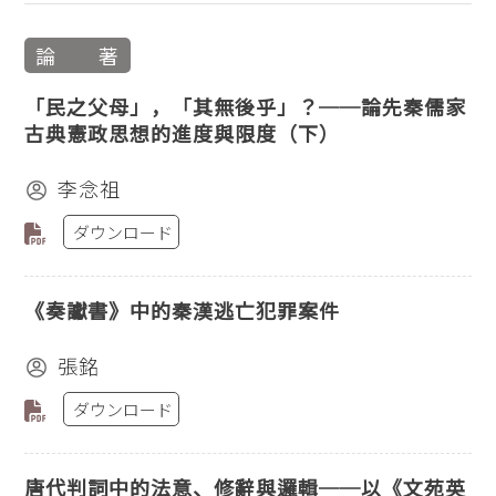
論 著
「民之父母」，「其無後乎」？──論先秦儒家
古典憲政思想的進度與限度（下）
李念祖
ダウンロード
《奏讞書》中的秦漢逃亡犯罪案件
張銘
ダウンロード
唐代判詞中的法意、修辭與邏輯──以《文苑英