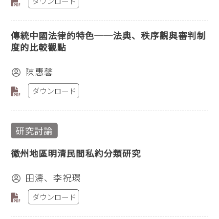
ダウンロード
傳統中國法律的特色──法典、秩序觀與審判制
度的比較觀點
陳惠馨
ダウンロード
研究討論
徽州地區明清民間私約分類研究
田濤、李祝環
ダウンロード