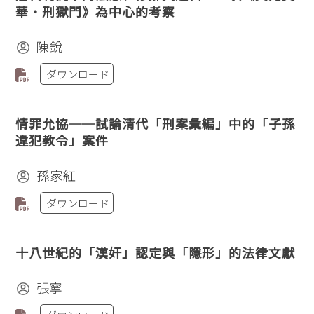
華‧刑獄門》為中心的考察
陳銳
ダウンロード
情罪允協──試論清代「刑案彙編」中的「子孫
違犯教令」案件
孫家紅
ダウンロード
十八世紀的「漢奸」認定與「隱形」的法律文獻
張寧