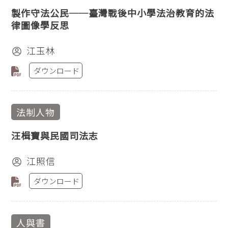
製作守法公民──臺灣戰後中小學法治教育的法
律圖像學反思
江玉林
ダウンロード
法制人物
汪楫寶與民國司法志
江照信
ダウンロード
人與書