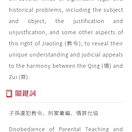
historical problems, including the subject
and object, the justification and
unjustfication, and some other aspects of
this right of Jiaoling (教令), to reveal their
unique understanding and judicial appeals
to the harmony between the Qing (情) and
Zui (罪).
關鍵詞
子孫違犯教令、刑案彙編、情罪允協
Disobedience of Parental Teaching and