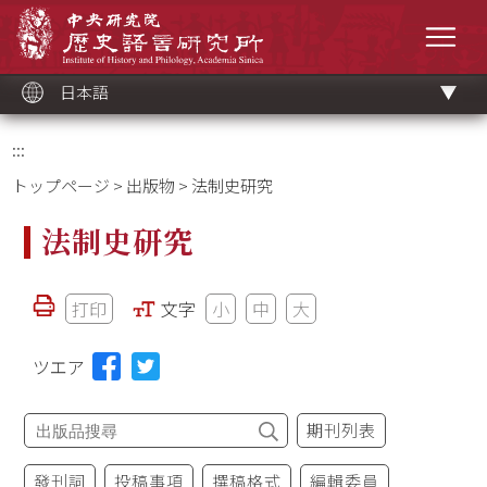
メ
中央研究院歷史語言研究所
イ
メニ
ン
コ
ン
テ
ン
ツ
日本語
ブ
ロ
ッ
ク
:::
トップページ
>
出版物
> 法制史研究
法制史研究
打印
文字
小
中
大
ツエア
期刊列表
發刊詞
投稿事項
撰稿格式
編輯委員