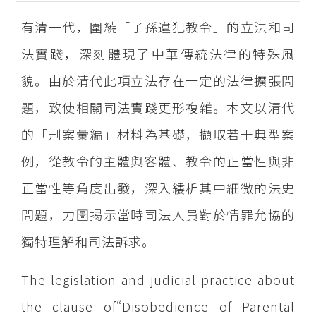
有清一代，圍繞「子孫違犯教令」的立法和司
法實踐，深刻體現了中華傳統法律的特殊風
貌。由於清代此項立法存在一定的法律擴張問
題，致使相關司法實踐更形複雜。本文以清代
的「刑案彙編」材料為基礎，擷取若干典型案
例，從教令的主體與客體、教令的正當性與非
正當性等角度出發，深入縷析其中細微的法史
問題，力圖揭示當時司法人員對於情罪允協的
獨特理解和司法訴求。
The legislation and judicial practice about
the clause of“Disobedience of Parental