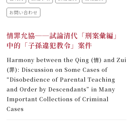
お問い合わせ
情罪允協──試論清代「刑案彙編」
中的「子孫違犯教令」案件
Harmony between the Qing (情) and Zui
(罪): Discussion on Some Cases of
“Disobedience of Parental Teaching
and Order by Descendants” in Many
Important Collections of Criminal
Cases