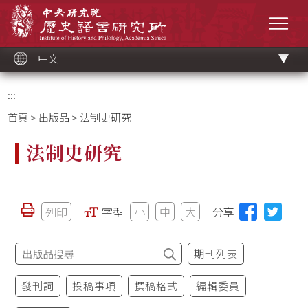
跳
中央研究院歷史語言研究所
到
選單
主
要
內
容
區
塊
中文
:::
首頁
>
出版品
> 法制史研究
法制史研究
列印
字型
小
中
大
分享
期刊列表
發刊詞
投稿事項
撰稿格式
編輯委員