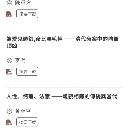
陳重方
摘要下載
為愛鬼頭銀,命比鴻毛輕 ──清代命案中的賄買
頂凶
李明
摘要下載
人性、情理、法意 ──親親相隱的傳統與當代
黃源盛
摘要下載