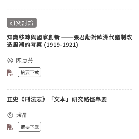
研究討論
知識移轉與國家創新 ──張君勱對歐洲代議制改
造風潮的考察 (1919-1921)
陳惠芬
摘要下載
正史《刑法志》「文本」研究路徑舉要
趙晶
摘要下載