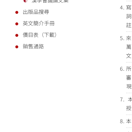
寫
出版品搜尋
英文簡介手冊
註
價目表（下載）
來
銷售通路
萬
文
所
審
現
本
授
本