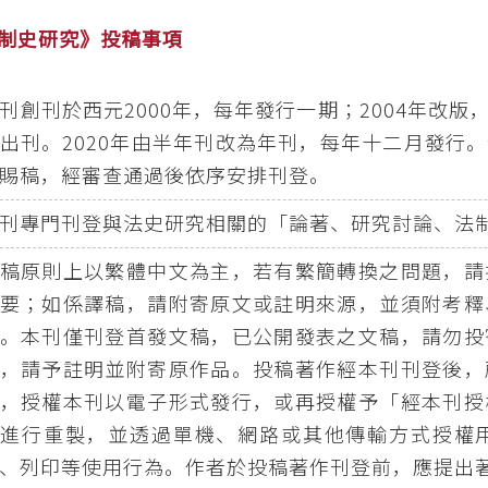
制史研究》投稿事項
刊創刊於西元2000年，每年發行一期；2004年改
出刊。2020年由半年刊改為年刊，每年十二月發行
賜稿，經審查通過後依序安排刊登。
刊專門刊登與法史研究相關的「論著、研究討論、法
稿原則上以繁體中文為主，若有繁簡轉換之問題，請
要；如係譯稿，請附寄原文或註明來源，並須附考釋
。本刊僅刊登首發文稿，已公開發表之文稿，請勿投
，請予註明並附寄原作品。投稿著作經本刊刊登後，
，授權本刊以電子形式發行，或再授權予「經本刊授
式進行重製，並透過單機、網路或其他傳輸方式授權
、列印等使用行為。作者於投稿著作刊登前，應提出