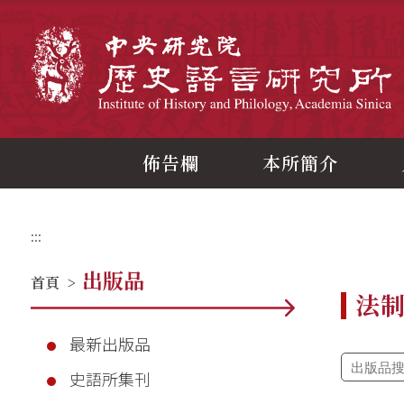
跳
到
主
中
要
內
容
區
塊
佈告欄
本所簡介
:::
出版品
首頁
>
法
最新出版品
史語所集刊