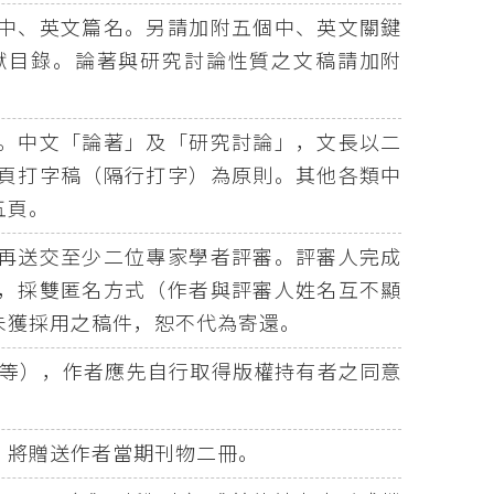
中、英文篇名。另請加附五個中、英文關鍵
獻目錄。論著與研究討論性質之文稿請加附
。中文「論著」及「研究討論」，文長以二
頁打字稿（隔行打字）為原則。其他各類中
五頁。
再送交至少二位專家學者評審。評審人完成
，採雙匿名方式（作者與評審人姓名互不顯
未獲採用之稿件，恕不代為寄還。
等），作者應先自行取得版權持有者之同意
，將贈送作者當期刊物二冊。