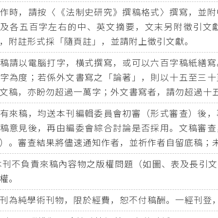
作時，請按〈《法制史研究》撰稿格式〉撰寫，並附
詞及各五百字左右的中、英文摘要，文末另附徵引文
，附註形式採「隨頁註」，並請附上徵引文獻。
稿請以電腦打字，橫式撰寫，或可以六百字稿紙繕寫
字為度；若係外文書寫之「論著」，則以十五至三十
文稿，亦盼勿超過一萬字；外文書寫者，請勿超過十
有來稿，均送本刊編輯委員會初審（形式審查）後，
稿意見後，再由編委會綜合討論是否採用。文稿審查
）。審查結果將儘速通知作者，並祈作者自留底稿；
刊不負責來稿內容物之版權問題（如圖、表及長引文
權。
刊為純學術刊物，限於經費，恕不付稿酬。一經刊登