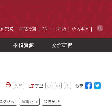
網
央研究院
網站導覽
EN
日本語
所內專區
學術資源
交流研習
列印
字型
小
中
大
分享
撰稿格式
編輯委員
銷售通路