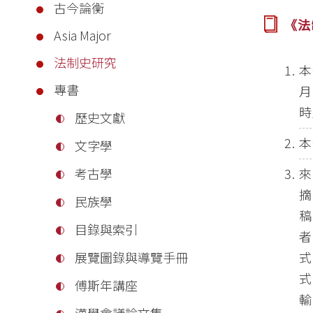
古今論衡
《法
Asia Major
法制史研究
本
專書
月
時
歷史文獻
本
文字學
來
考古學
摘
民族學
稿
目錄與索引
者
式
展覽圖錄與導覽手冊
傅斯年講座
輸
漢學會議論文集