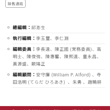
銷售通路
總編輯：
邱澎生
執行編輯：
李玉璽、李仁淵
編輯委員：
李長遠、陳正國 (常務委員)、高
明士、陳俊強、陳惠馨、陳熙遠、童永昌、
黃源盛、歐陽正
編輯顧問：
安守廉 (William P. Alford) 、寺
田浩明 (てらだ ひろあき) 、朱勇 、趙曉耕