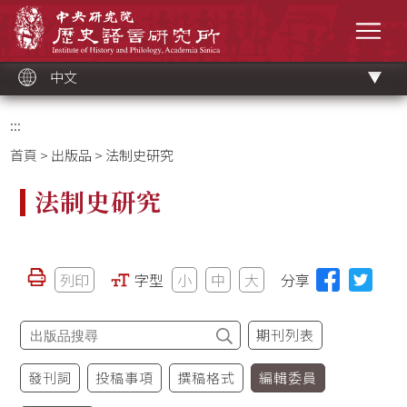
跳
中央研究院歷史語言研究所
到
選單
主
要
內
容
區
塊
中文
:::
首頁
>
出版品
> 法制史研究
法制史研究
列印
字型
小
中
大
分享
期刊列表
發刊詞
投稿事項
撰稿格式
編輯委員