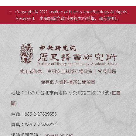
:::
Copyright © 2021 Institute of History and Philology All Rights
Reserved.
本網站圖文資料未經本所授權，請勿使用。
中央研究
使用者條款、資訊安全與隱私權政策
常見問題
保有個人資料檔案公開項目
地址：115201 台北市南港區 研究院路二段 130 號 (
位置
圖
)
電話：886-2-27829555
傳真：886-2-27868834
網站維護信箱：
ihp@asihp.net