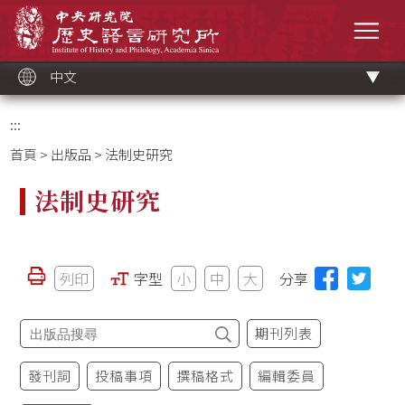
跳
中央研究院歷史語言研究所
到
選單
主
要
內
容
區
塊
中文
:::
首頁
>
出版品
> 法制史研究
法制史研究
列印
字型
小
中
大
分享
期刊列表
發刊詞
投稿事項
撰稿格式
編輯委員