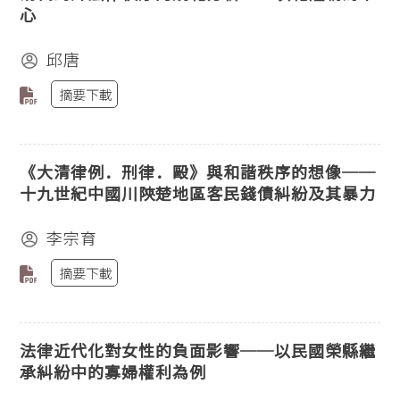
心
邱唐
摘要下載
《大清律例．刑律．毆》與和諧秩序的想像──
十九世紀中國川陝楚地區客民錢債糾紛及其暴力
李宗育
摘要下載
法律近代化對女性的負面影響──以民國榮縣繼
承糾紛中的寡婦權利為例