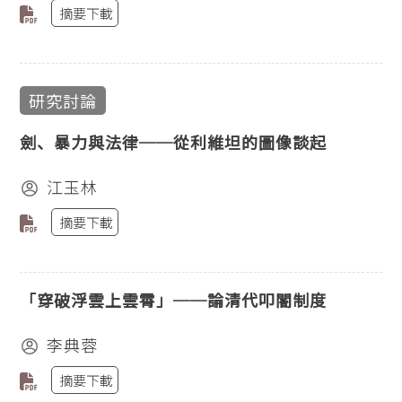
摘要下載
研究討論
劍、暴力與法律──從利維坦的圖像談起
江玉林
摘要下載
「穿破浮雲上雲霄」──論清代叩閽制度
李典蓉
摘要下載