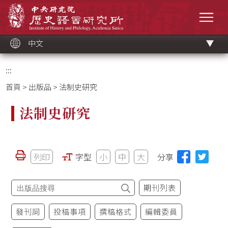
跳
中央研究院歷史語言研究所
到
選單
主
要
內
容
區
塊
中文
:::
首頁
>
出版品
> 法制史研究
法制史研究
列印
字型
小
中
大
分享
期刊列表
發刊詞
投稿事項
撰稿格式
編輯委員