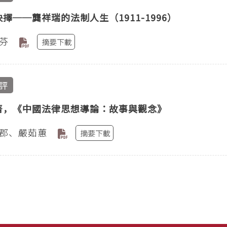
擇──龔祥瑞的法制人生（1911-1996）
芬
摘要下載
評
著，《中國法律思想導論：故事與觀念》
郡、嚴茹蕙
摘要下載