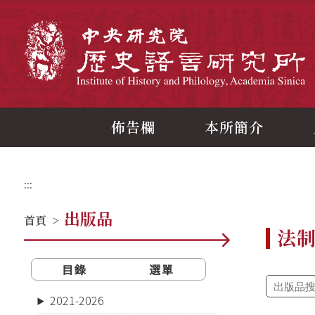
跳
到
主
中
要
內
容
區
塊
佈告欄
本所簡介
:::
出版品
首頁
>
法
目錄
選單
2021-2026