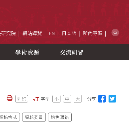
網
央研究院
網站導覽
EN
日本語
所內專區
學術資源
交流研習
列印
字型
小
中
大
分享
撰稿格式
編輯委員
銷售通路