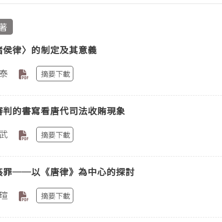
著
諸侯律〉的制定及其意義
泰
摘要下載
審判的書寫看唐代司法收賄現象
武
摘要下載
姦罪──以《唐律》為中心的探討
瑄
摘要下載