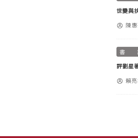
世變與抉
陳惠
書 
評劉星
賴亮