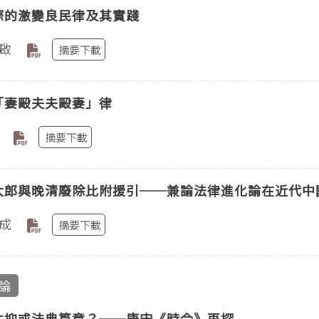
際的激變良民律及其實踐
啟
摘要下載
「妻毆夫夫毆妻」律
摘要下載
太郎與晚清廢除比附援引──兼論法律進化論在近代中
成
摘要下載
論
本抑或法典篇章？──唐宋《時令》再探