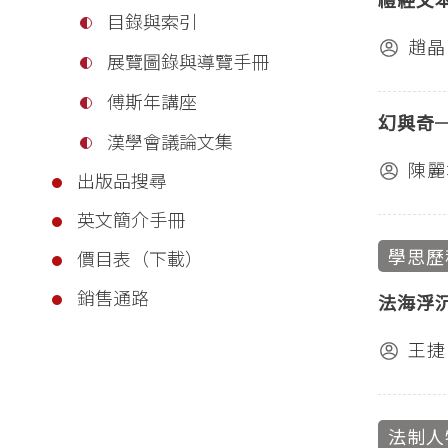
目錄與索引
趙晶
展覽圖錄與導覽手冊
傅斯年講座
幻與奇
漢學會議論文集
陳麗
出版品搜尋
英文簡介手冊
學思歷
價目表（下載）
銷售通路
法海浮
王捷
法制人