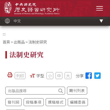
跳
中央研究院歷史語言研究所
到
選單
主
要
內
容
區
塊
中文
:::
首頁
>
出版品
> 法制史研究
法制史研究
列印
字型
小
中
大
分享
期刊列表
發刊詞
投稿事項
撰稿格式
編輯委員