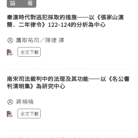
論 著
秦漢時代對逃犯採取的措施──以《張家山漢
簡．二年律令》122-124的分析為中心
鷹取祐司／陳捷 譯
全文下載
南宋司法裁判中的法理及其功能──以《名公書
判清明集》為研究中心
蔣楠楠
全文下載