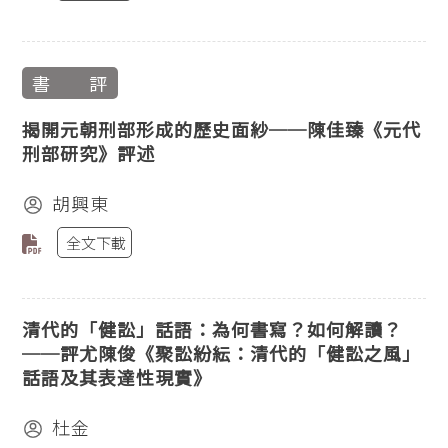
書 評
揭開元朝刑部形成的歷史面紗──陳佳臻《元代
刑部研究》評述
胡興東
全文下載
清代的「健訟」話語：為何書寫？如何解讀？
──評尤陳俊《聚訟紛紜：清代的「健訟之風」
話語及其表達性現實》
杜金