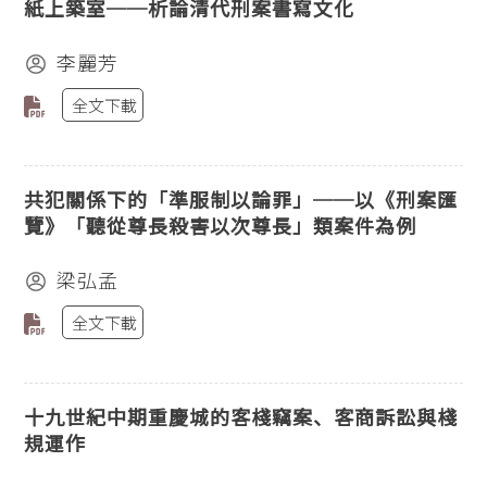
紙上築室──析論清代刑案書寫文化
李麗芳
全文下載
共犯關係下的「準服制以論罪」──以《刑案匯
覽》「聽從尊長殺害以次尊長」類案件為例
梁弘孟
全文下載
十九世紀中期重慶城的客棧竊案、客商訴訟與棧
規運作