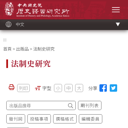
跳
中央研究院歷史語言研究所
到
選單
主
要
內
容
區
塊
中文
:::
首頁
>
出版品
> 法制史研究
法制史研究
列印
字型
小
中
大
分享
期刊列表
發刊詞
投稿事項
撰稿格式
編輯委員