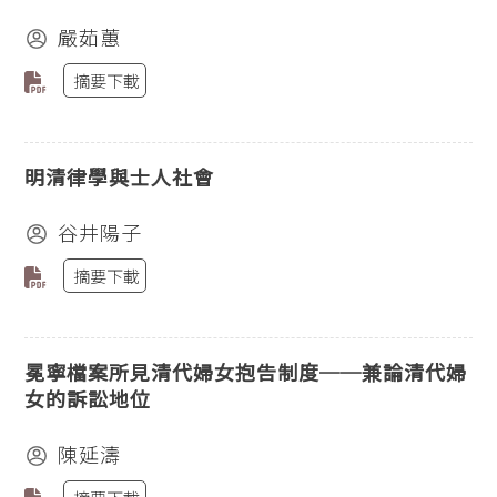
嚴茹蕙
摘要下載
明清律學與士人社會
谷井陽子
摘要下載
冕寧檔案所見清代婦女抱告制度──兼論清代婦
女的訴訟地位
陳延濤