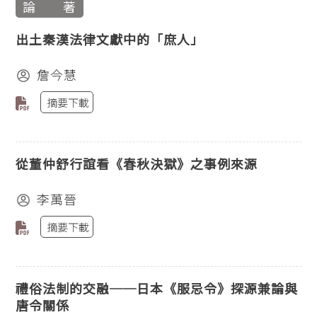
論 著
出土秦漢法律文獻中的「庶人」
詹今慧
摘要下載
從董仲舒行誼看《春秋決獄》之事例來源
李萬晉
摘要下載
禮俗法制的交融──日本《服忌令》探源兼論與
唐令關係