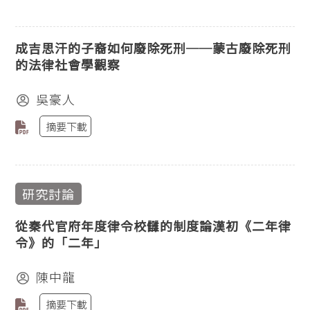
成吉思汗的子裔如何廢除死刑──蒙古廢除死刑
的法律社會學觀察
吳豪人
摘要下載
研究討論
從秦代官府年度律令校讎的制度論漢初《二年律
令》的「二年」
陳中龍
摘要下載