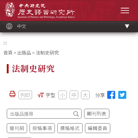
跳
中央研究院歷史語言研究所
到
選單
主
要
內
容
區
塊
中文
:::
首頁
>
出版品
> 法制史研究
法制史研究
列印
字型
小
中
大
分享
期刊列表
發刊詞
投稿事項
撰稿格式
編輯委員