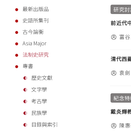
最新出版品
研究討
史語所集刊
前近代
古今論衡
富谷
Asia Major
法制史研究
清代西
專書
袁劍
歷史文獻
文字學
紀念特
考古學
戴炎輝
民族學
目錄與索引
陳惠