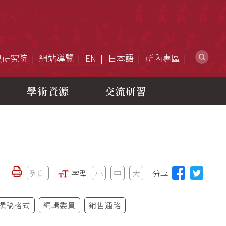
網
央研究院
網站導覽
EN
日本語
所內專區
學術資源
交流研習
列印
字型
小
中
大
分享
撰稿格式
編輯委員
銷售通路