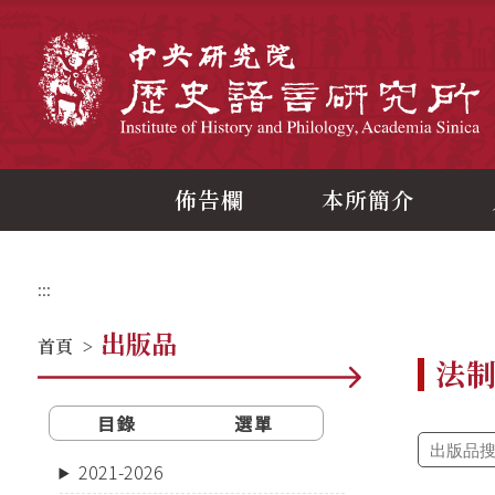
跳
到
主
中
要
內
容
區
塊
佈告欄
本所簡介
:::
出版品
首頁
>
法
目錄
選單
2021-2026