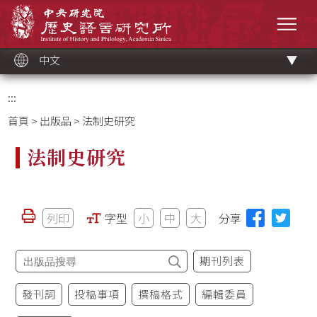
跳
中央研究院歷史語言研究所
到
選單
主
要
內
容
區
塊
中文
:::
首頁
>
出版品
> 法制史研究
法制史研究
列印
字型
小
中
大
分享
期刊列表
發刊詞
投稿事項
撰稿格式
編輯委員