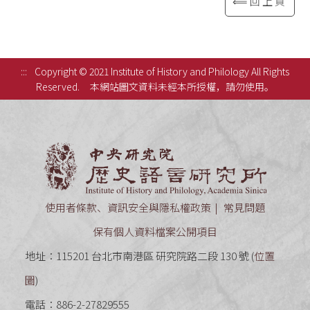
⟸回上頁
:::
Copyright © 2021 Institute of History and Philology All Rights
Reserved.
本網站圖文資料未經本所授權，請勿使用。
中央研究
使用者條款、資訊安全與隱私權政策
常見問題
保有個人資料檔案公開項目
地址：115201 台北市南港區 研究院路二段 130 號 (
位置
圖
)
電話：886-2-27829555