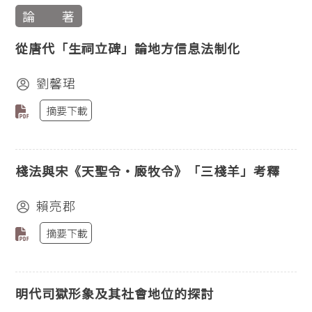
論 著
從唐代「生祠立碑」論地方信息法制化
劉馨珺
摘要下載
棧法與宋《天聖令‧廄牧令》「三棧羊」考釋
賴亮郡
摘要下載
明代司獄形象及其社會地位的探討