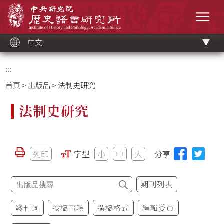
跳
中央研究院歷史語言研究所
到
選單
主
要
內
容
區
塊
中文
:::
首頁
>
出版品
> 法制史研究
法制史研究
列印
字型
小
中
大
分享
期刊列表
發刊詞
投稿事項
撰稿格式
編輯委員