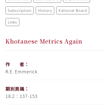
Subscription
History
Editorial Board
Links
Khotanese Metrics Again
作 者：
R.E. Emmerick
期別頁碼：
18.2：137-153