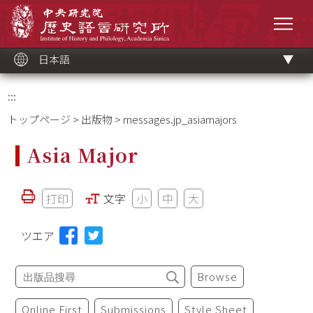
メ
中央研究院歷史語言研究所
イ
メニ
ン
コ
ン
テ
ン
ツ
日本語
ブ
ロ
ッ
ク
:::
トップページ
>
出版物
> messages.jp_asiamajors
Asia Major
打印
文字
小
中
大
ツエア
Browse
Online First
Submissions
Style Sheet