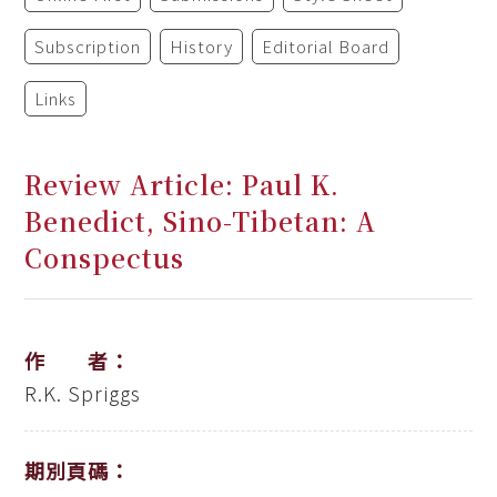
Subscription
History
Editorial Board
Links
Review Article: Paul K.
Benedict, Sino-Tibetan: A
Conspectus
作 者：
R.K. Spriggs
期別頁碼：