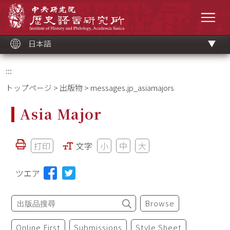
メ
中央研究院歷史語言研究所
イ
メニ
ン
コ
ン
テ
ン
ツ
日本語
ブ
ロ
ッ
ク
:::
トップページ
>
出版物
> messages.jp_asiamajors
Asia Major
打印
文字
小
中
大
ツエア
Browse
Online First
Submissions
Style Sheet