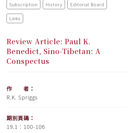
Subscription
History
Editorial Board
Links
Review Article: Paul K.
Benedict, Sino-Tibetan: A
Conspectus
作 者：
R.K. Spriggs
期別頁碼：
19.1：100-106