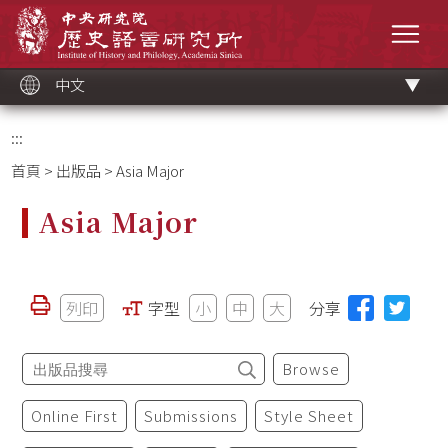
跳
中央研究院歷史語言研究所
到
選單
主
要
內
容
區
塊
中文
:::
首頁
>
出版品
> Asia Major
Asia Major
列印
字型
小
中
大
分享
Browse
Online First
Submissions
Style Sheet