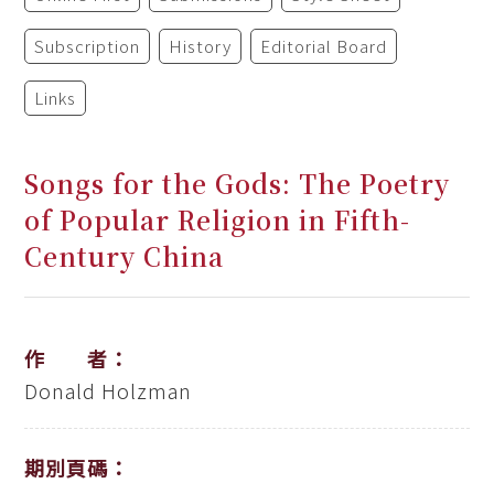
Subscription
History
Editorial Board
Links
Songs for the Gods: The Poetry
of Popular Religion in Fifth-
Century China
作 者：
Donald Holzman
期別頁碼：