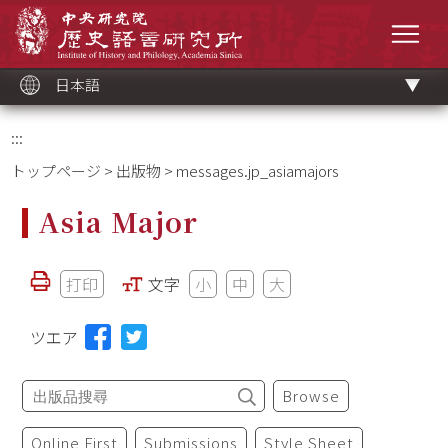
メ
中央研究院歷史語言研究所
イ
メニ
ン
コ
ン
テ
ン
ツ
日本語
ブ
ロ
ッ
ク
:::
トップページ
>
出版物
> messages.jp_asiamajors
Asia Major
打印
文字
小
中
大
ツエア
Browse
Online First
Submissions
Style Sheet