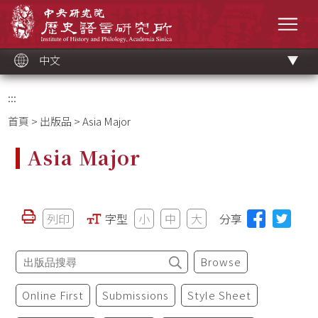
跳
中央研究院歷史語言研究所
到
選單
主
要
內
容
區
塊
中文
:::
首頁
>
出版品
> Asia Major
Asia Major
列印
字型
小
中
大
分享
Browse
Online First
Submissions
Style Sheet