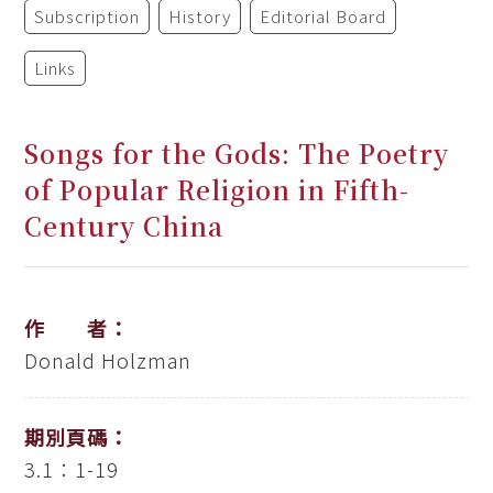
Subscription
History
Editorial Board
Links
Songs for the Gods: The Poetry
of Popular Religion in Fifth-
Century China
作 者：
Donald Holzman
期別頁碼：
3.1：1-19