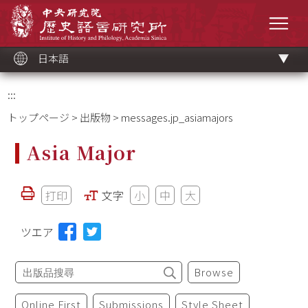
メ
中央研究院歷史語言研究所
イ
メニ
ン
コ
ン
テ
ン
ツ
日本語
ブ
ロ
ッ
ク
:::
トップページ
>
出版物
> messages.jp_asiamajors
Asia Major
打印
文字
小
中
大
ツエア
Browse
Online First
Submissions
Style Sheet