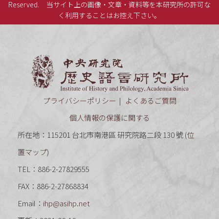
Reserved.
当サイト上の画像・文章・資料等を本研究所の許可な
く利用することはお控え下さい。
中央研究
プライバシーポリシー
よくあるご質問
個人情報の保護に関する
所在地：115201 台北市南港區 研究院路二段 130 號 (
位
置マップ
)
TEL：886-2-27829555
FAX：886-2-27868834
Email：
ihp@asihp.net