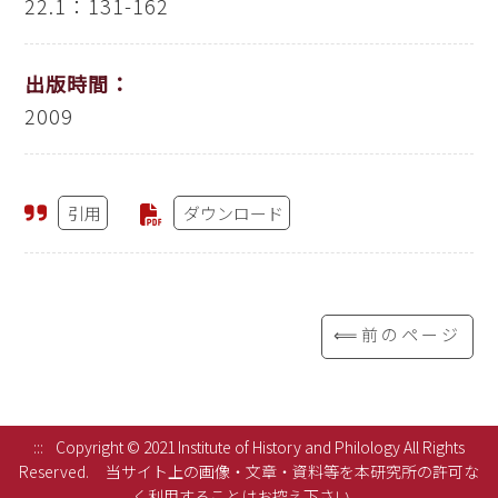
22.1：131-162
出版時間：
2009
引用
ダウンロード
⟸前のページ
:::
Copyright © 2021 Institute of History and Philology All Rights
Reserved.
当サイト上の画像・文章・資料等を本研究所の許可な
く利用することはお控え下さい。