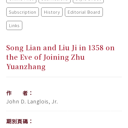
Subscription
History
Editorial Board
Links
Song Lian and Liu Ji in 1358 on
the Eve of Joining Zhu
Yuanzhang
作 者：
John D. Langlois, Jr.
期別頁碼：