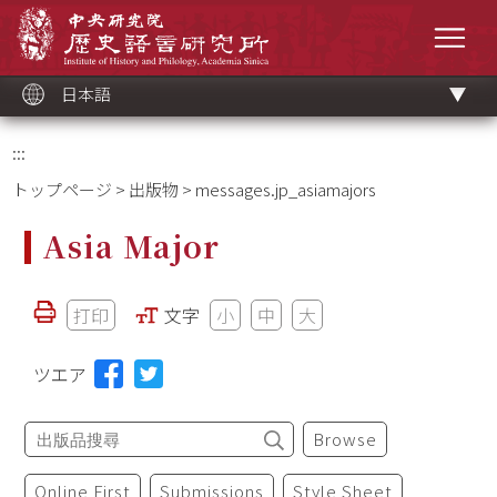
メ
中央研究院歷史語言研究所
イ
メニ
ン
コ
ン
テ
ン
ツ
日本語
ブ
ロ
ッ
ク
:::
トップページ
>
出版物
> messages.jp_asiamajors
Asia Major
打印
文字
小
中
大
ツエア
Browse
Online First
Submissions
Style Sheet