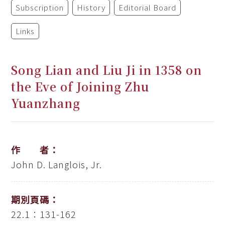
Subscription
History
Editorial Board
Links
Song Lian and Liu Ji in 1358 on
the Eve of Joining Zhu
Yuanzhang
作 者：
John D. Langlois, Jr.
期別頁碼：
22.1：131-162