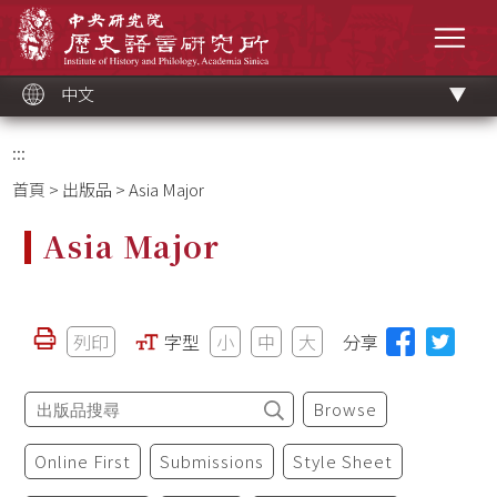
跳
中央研究院歷史語言研究所
到
選單
主
要
內
容
區
塊
中文
:::
首頁
>
出版品
> Asia Major
Asia Major
列印
字型
小
中
大
分享
Browse
Online First
Submissions
Style Sheet