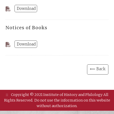
Download
Notices of Books
Download
⟸ Back
:::
Copyright © 2021 Institute of History and Philology All
Rights Reserved.
Do not use the information on this website
without authorization.