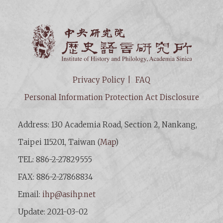
Institut
Privacy Policy
FAQ
Personal Information Protection Act Disclosure
Address: 130 Academia Road, Section 2, Nankang,
Taipei 115201, Taiwan (
Map
)
TEL: 886-2-27829555
FAX: 886-2-27868834
Email:
ihp@asihp.net
Update: 2021-03-02