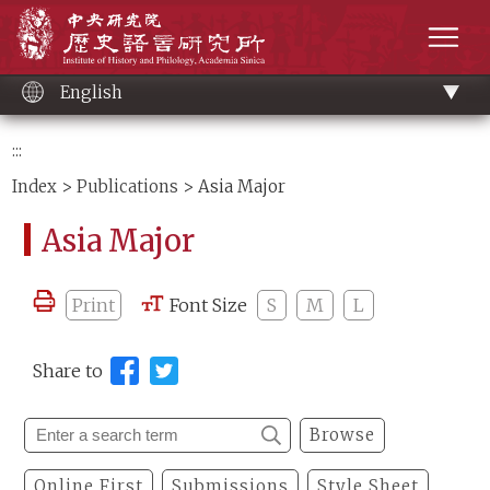
Main
Institute of History and Philology, Academia 
content
men
English
:::
Index
>
Publications
> Asia Major
Asia Major
Print
Font Size
S
M
L
Share to
Browse
Online First
Submissions
Style Sheet