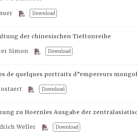
Hauer
Download
altung der chinesischen Tieftonreihe
ter Simon
Download
os de quelques portraits d”empereurs mongol
Mostaert
Download
ung zu Hoernles Ausgabe der zentralasiatis
drich Weller
Download