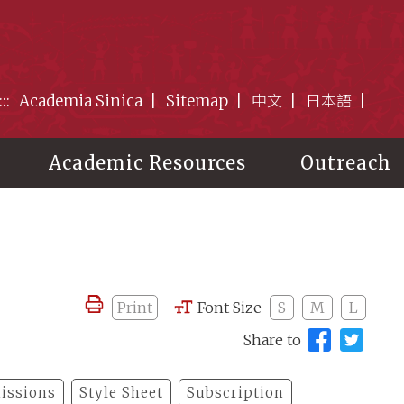
:::
Academia Sinica
Sitemap
中文
日本語
Academic Resources
Outreach
Print
Font Size
S
M
L
Share to
issions
Style Sheet
Subscription