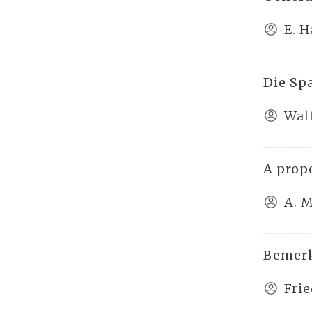
E. 
Die Sp
Wal
A prop
A. 
Bemerk
Frie