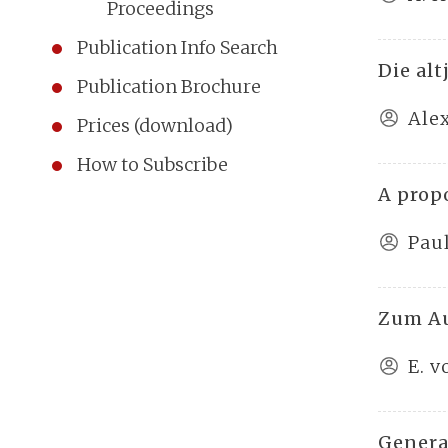
Proceedings
Publication Info Search
Die al
Publication Brochure
Ale
Prices (download)
How to Subscribe
A prop
Paul
Zum Au
E. 
Genera