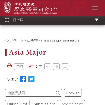
メ
中央研究院歷史語言研究所
イ
メニ
ン
コ
ン
テ
ン
ツ
日本語
ブ
ロ
ッ
ク
:::
トップページ
>
出版物
> messages.jp_asiamajors
Asia Major
打印
文字
小
中
大
ツエア
Browse
Online First
Submissions
Style Sheet