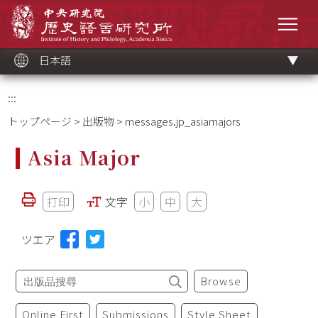
メ
中央研究院歷史語言研究所
イ
メニ
ン
コ
ン
テ
ン
ツ
日本語
ブ
ロ
ッ
ク
:::
トップページ
>
出版物
> messages.jp_asiamajors
Asia Major
打印
文字
小
中
大
ツエア
Browse
Online First
Submissions
Style Sheet