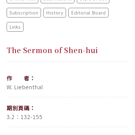
Subscription
History
Editorial Board
Links
The Sermon of Shen-hui
作 者：
W. Liebenthal
期別頁碼：
3.2：132-155