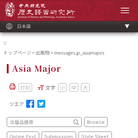
メ
中央研究院歷史語言研究所
イ
メニ
ン
コ
ン
テ
ン
ツ
日本語
ブ
ロ
ッ
ク
:::
トップページ
>
出版物
> messages.jp_asiamajors
Asia Major
打印
文字
小
中
大
ツエア
Browse
Online First
Submissions
Style Sheet