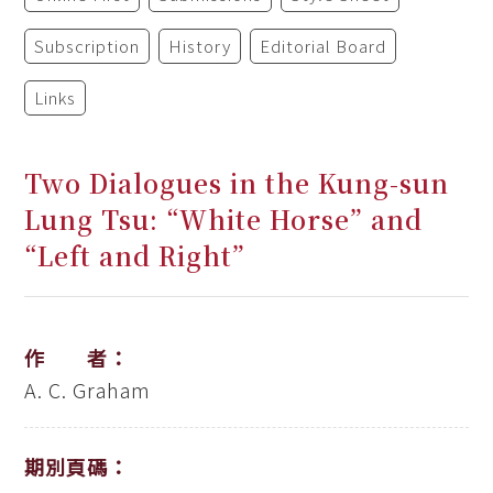
Subscription
History
Editorial Board
Links
Two Dialogues in the Kung-sun
Lung Tsu: “White Horse” and
“Left and Right”
作 者：
A. C. Graham
期別頁碼：