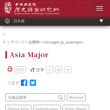
メ
中央研究院歷史語言研究所
イ
メニ
ン
コ
ン
テ
ン
ツ
日本語
ブ
ロ
ッ
ク
:::
トップページ
>
出版物
> messages.jp_asiamajors
Asia Major
打印
文字
小
中
大
ツエア
Browse
Online First
Submissions
Style Sheet