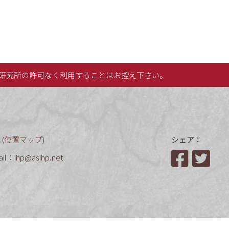
研究所の許可なく利用することはお控え下さい。
(
位置マップ
)
シェア：
ail：
ihp@asihp.net
Facebook
Twit