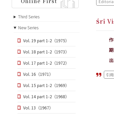
Online First
Editori
Third Series
Śrî V
New Series
Vol. 19 part 1-2（1975）
期
Vol. 18 part 1-2（1973）
出
Vol. 17 part 1-2（1972）
Vol. 16（1971）
引用
Vol. 15 part 1-2（1969）
Vol. 14 part 1-2（1968）
Vol. 13（1967）