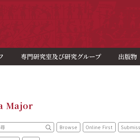
央研究院歷史語言研究所
フ
専門研究室及び研究グループ
出版物
a Major
Browse
Online First
Submiss