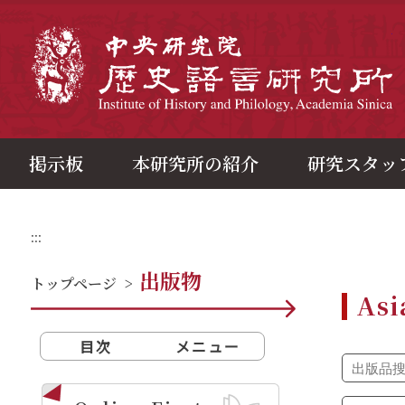
メ
イ
ン
中
コ
ン
テ
ン
ツ
ブ
ロ
ッ
ク
掲示板
本研究所の紹介
研究スタッ
:::
出版物
トップページ
>
Asi
目次
メニュー