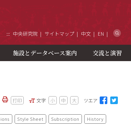
ウ
:::
中央研究院
サイトマップ
中文
EN
施設とデータベース案内
交流と演習
打印
文字
小
中
大
ツエア
ions
Style Sheet
Subscription
History