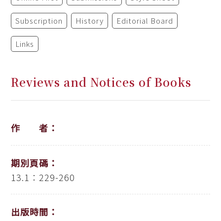
Subscription
History
Editorial Board
Links
Reviews and Notices of Books
作 者：
期別頁碼：
13.1：229-260
出版時間：