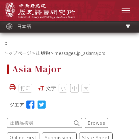
メ
中央研究院歷史語言研究所
イ
メニ
ン
コ
ン
テ
ン
ツ
日本語
ブ
ロ
ッ
ク
:::
トップページ
>
出版物
> messages.jp_asiamajors
Asia Major
打印
文字
小
中
大
ツエア
Browse
Online First
Submissions
Style Sheet