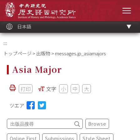
メ
中央研究院歷史語言研究所
イ
メニ
ン
コ
ン
テ
ン
ツ
日本語
ブ
ロ
ッ
ク
:::
トップページ
>
出版物
> messages.jp_asiamajors
Asia Major
打印
文字
小
中
大
ツエア
Browse
Online First
Submissions
Style Sheet