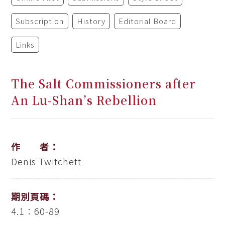
Subscription
History
Editorial Board
Links
The Salt Commissioners after
An Lu-Shan’s Rebellion
作 者：
Denis Twitchett
期別頁碼：
4.1：60-89