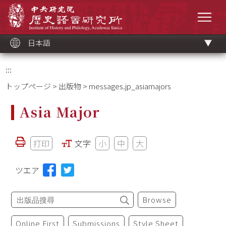
メ
中央研究院歷史語言研究所
イ
メニ
ン
コ
ン
テ
ン
ツ
日本語
ブ
ロ
ッ
ク
:::
トップページ
>
出版物
> messages.jp_asiamajors
Asia Major
打印
文字
小
中
大
ツエア
Browse
Online First
Submissions
Style Sheet