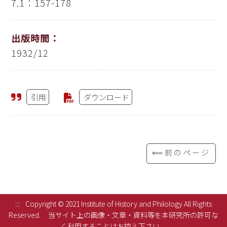
7.1：157-178
出版時間：
1932/12
引用
ダウンロード
⟸前のページ
:::
Copyright © 2021 Institute of History and Philology All Rights
Reserved.
当サイト上の画像・文章・資料等を本研究所の許可な
く利用することはお控え下さい。