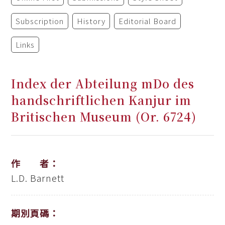
Subscription
History
Editorial Board
Links
Index der Abteilung mDo des
handschriftlichen Kanjur im
Britischen Museum (Or. 6724)
作 者：
L.D. Barnett
期別頁碼：