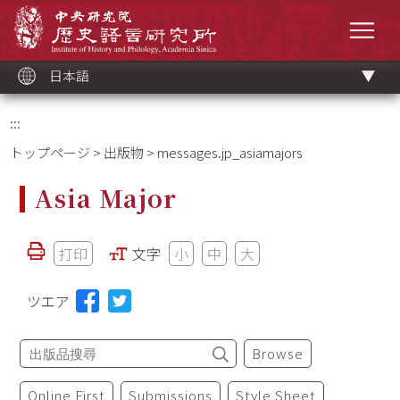
メ
中央研究院歷史語言研究所
イ
メニ
ン
コ
ン
テ
ン
ツ
日本語
ブ
ロ
ッ
ク
:::
トップページ
>
出版物
> messages.jp_asiamajors
Asia Major
打印
文字
小
中
大
ツエア
Browse
Online First
Submissions
Style Sheet