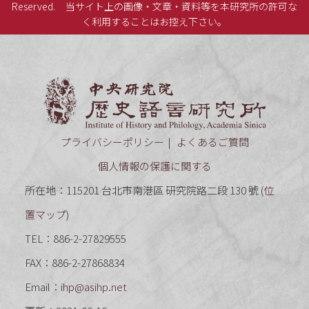
Reserved.
当サイト上の画像・文章・資料等を本研究所の許可な
く利用することはお控え下さい。
中央研究
プライバシーポリシー
よくあるご質問
個人情報の保護に関する
所在地：115201 台北市南港區 研究院路二段 130 號 (
位
置マップ
)
TEL：886-2-27829555
FAX：886-2-27868834
Email：
ihp@asihp.net