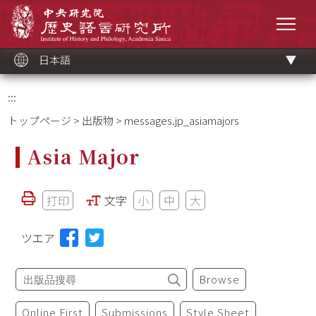
メ
中央研究院歷史語言研究所
イ
メニ
ン
コ
ン
テ
ン
ツ
日本語
ブ
ロ
ッ
ク
:::
トップページ
>
出版物
> messages.jp_asiamajors
Asia Major
打印
文字
小
中
大
ツエア
Browse
Online First
Submissions
Style Sheet