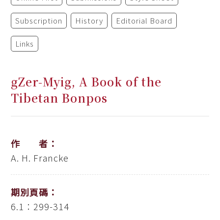
Subscription
History
Editorial Board
Links
gZer-Myig, A Book of the
Tibetan Bonpos
作 者：
A. H. Francke
期別頁碼：
6.1：299-314