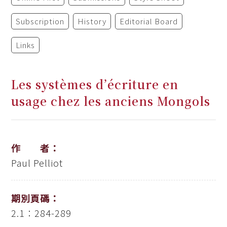
Subscription
History
Editorial Board
Links
Les systèmes d’écriture en
usage chez les anciens Mongols
作 者：
Paul Pelliot
期別頁碼：
2.1：284-289