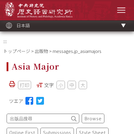
メ
中央研究院歷史語言研究所
イ
メニ
ン
コ
ン
テ
ン
ツ
日本語
ブ
ロ
ッ
ク
:::
トップページ
>
出版物
> messages.jp_asiamajors
Asia Major
打印
文字
小
中
大
ツエア
Browse
Online First
Submissions
Style Sheet