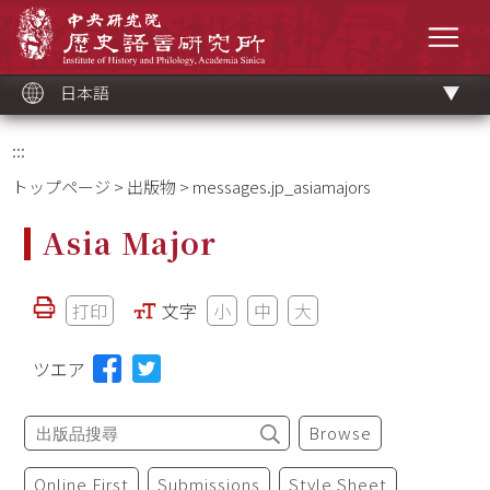
メ
中央研究院歷史語言研究所
イ
メニ
ン
コ
ン
テ
ン
ツ
日本語
ブ
ロ
ッ
ク
:::
トップページ
>
出版物
> messages.jp_asiamajors
Asia Major
打印
文字
小
中
大
ツエア
Browse
Online First
Submissions
Style Sheet