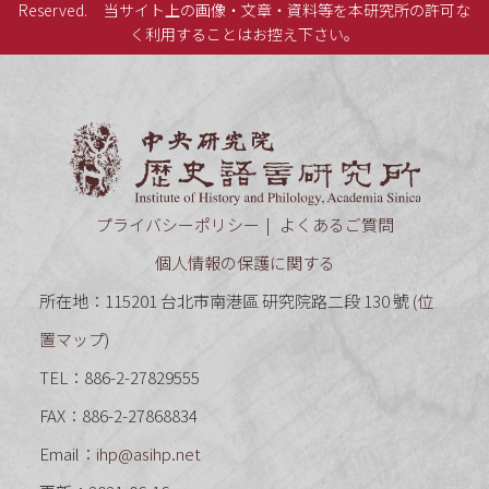
Reserved.
当サイト上の画像・文章・資料等を本研究所の許可な
く利用することはお控え下さい。
中央研究
プライバシーポリシー
よくあるご質問
個人情報の保護に関する
所在地：115201 台北市南港區 研究院路二段 130 號 (
位
置マップ
)
TEL：886-2-27829555
FAX：886-2-27868834
Email：
ihp@asihp.net