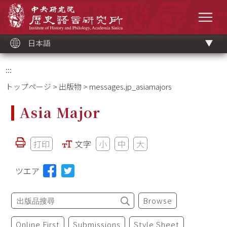
メ
中央研究院歷史語言研究所
イ
メニ
ン
コ
ン
テ
ン
ツ
日本語
ブ
ロ
ッ
ク
:::
トップページ
>
出版物
> messages.jp_asiamajors
Asia Major
打印
文字
小
中
大
ツエア
Browse
Online First
Submissions
Style Sheet