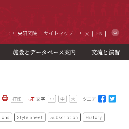
ウ
:::
中央研究院
サイトマップ
中文
EN
施設とデータベース案内
交流と演習
打印
文字
小
中
大
ツエア
ions
Style Sheet
Subscription
History