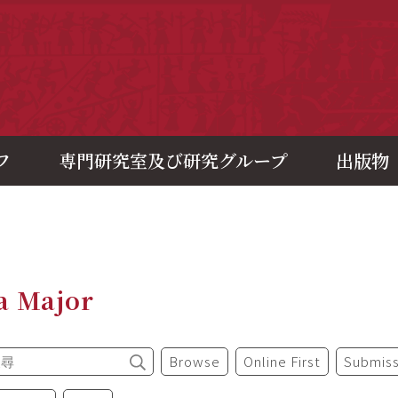
央研究院歷史語言研究所
フ
専門研究室及び研究グループ
出版物
a Major
Browse
Online First
Submiss