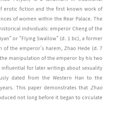
f erotic fiction and the first known work of
iences of women within the Rear Palace. The
istorical individuals: emperor Cheng of the
yan” or “Flying Swallow” (d. 1 bc), a former
zen of the emperor's harem, Zhao Hede (d. 7
 the manipulation of the emperor by his two
 influential for later writings about sexuality
usly dated from the Western Han to the
years. This paper demonstrates that
Zhao
roduced not long before it began to circulate