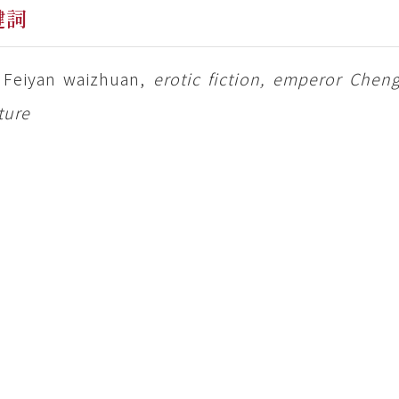
鍵詞
 Feiyan waizhuan,
erotic fiction, emperor Che
ture