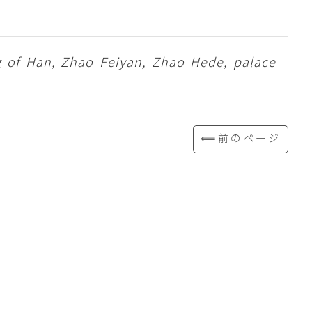
ng of Han, Zhao Feiyan, Zhao Hede, palace
⟸前のページ