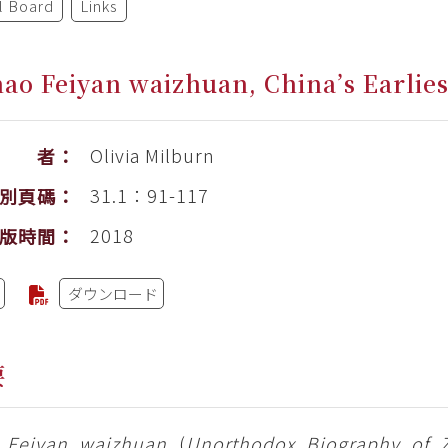
al Board
Links
ao Feiyan waizhuan, China’s Earliest
Olivia Milburn
作 者：
31.1：91-117
別頁碼：
2018
版時間：
ダウンロード
要
 Feiyan waizhuan
(
Unorthodox Biography of 