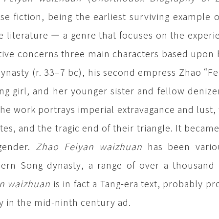
se fiction, being the earliest surviving example o
e literature — a genre that focuses on the exper
tive concerns three main characters based upon h
ynasty (r. 33–7 bc), his second empress Zhao “Fei
ng girl, and her younger sister and fellow deni
The work portrays imperial extravagance and lust,
ites, and the tragic end of their triangle. It became
gender.
Zhao Feiyan waizhuan
has been vario
ern Song dynasty, a range of over a thousand 
an waizhuan
is in fact a Tang-era text, probably p
y in the mid-ninth century ad.