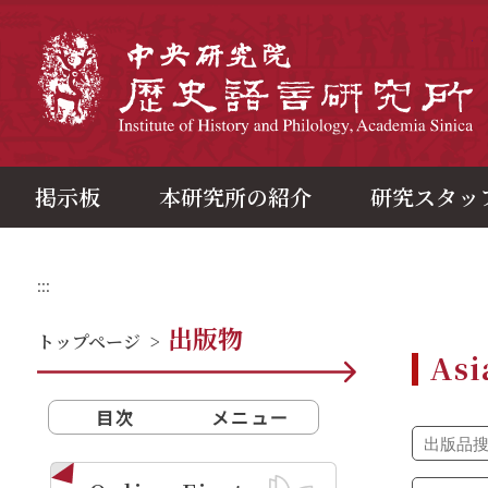
メ
イ
ン
中
コ
ン
テ
ン
ツ
ブ
ロ
ッ
ク
掲示板
本研究所の紹介
研究スタッ
:::
出版物
トップページ
>
Asi
目次
メニュー