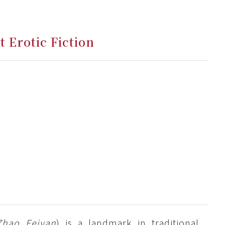
 Erotic Fiction
Zhao Feiyan
) is a landmark in traditional