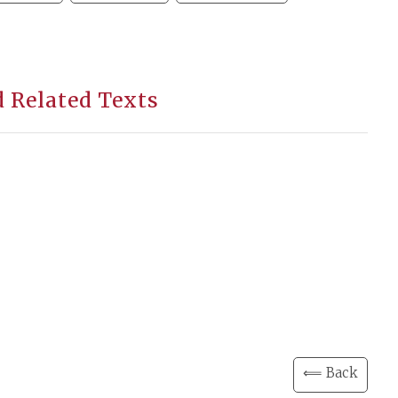
d Related Texts
⟸ Back