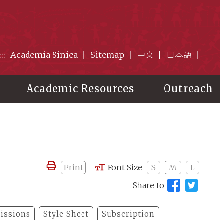
:::
Academia Sinica
Sitemap
中文
日本語
Academic Resources
Outreach
Print
Font Size
S
M
L
Share to
issions
Style Sheet
Subscription