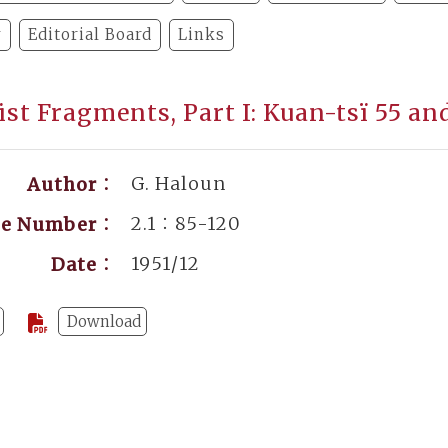
y
Editorial Board
Links
ist Fragments, Part I: Kuan-tsï 55 an
G. Haloun
Author：
2.1：85-120
ge Number：
1951/12
Date：
Download