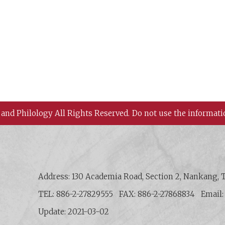
 and Philology All Rights Reserved.
Do not use the informati
 History and Philology, Academia Sinica
Address: 130 Academia Road, Section 2, Nankang, T
TEL: 886-2-27829555
FAX: 886-2-27868834
Email
Update: 2021-03-02