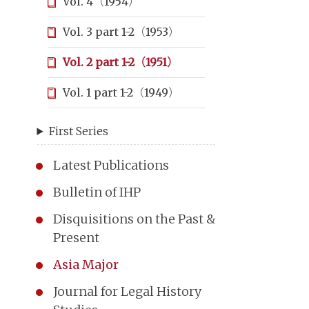
Vol. 4（1954）
Vol. 3 part 1-2（1953）
Vol. 2 part 1-2（1951）
Vol. 1 part 1-2（1949）
First Series
Latest Publications
Bulletin of IHP
Disquisitions on the Past &
Present
Asia Major
Journal for Legal History