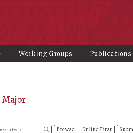
stitute of History and Philology, Academia Sinica
e
Working Groups
Publications
a Major
Browse
Online First
Subm