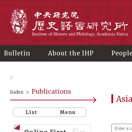
Main
content
In
Bulletin
About the IHP
Peopl
:::
Publications
Index
>
Asi
List
Menu