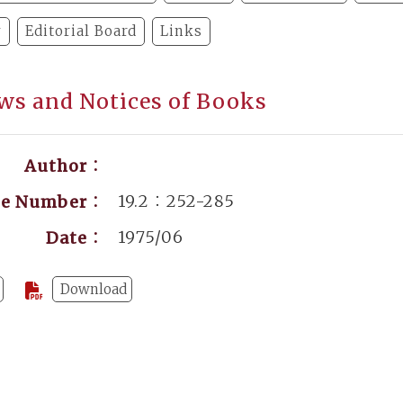
y
Editorial Board
Links
ws and Notices of Books
Author：
19.2：252-285
ge Number：
1975/06
Date：
Download