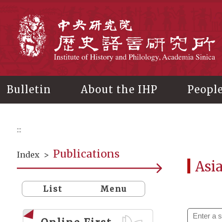
Main
content
In
Bulletin
About the IHP
Peopl
:::
Publications
Index
>
Asi
List
Menu