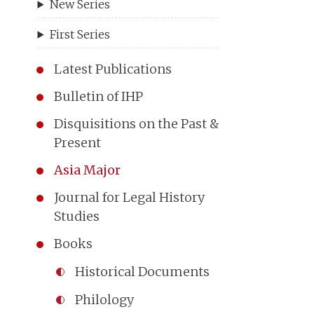
New Series
First Series
Latest Publications
Bulletin of IHP
Disquisitions on the Past &
Present
Asia Major
Journal for Legal History
Studies
Books
Historical Documents
Philology