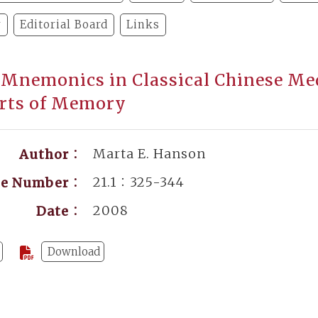
y
Editorial Board
Links
Mnemonics in Classical Chinese Medi
rts of Memory
Marta E. Hanson
Author：
21.1：325-344
ge Number：
2008
Date：
Download