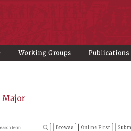
stitute of History and Philology, Academia Sinica
e
Working Groups
Publications
a Major
Browse
Online First
Subm