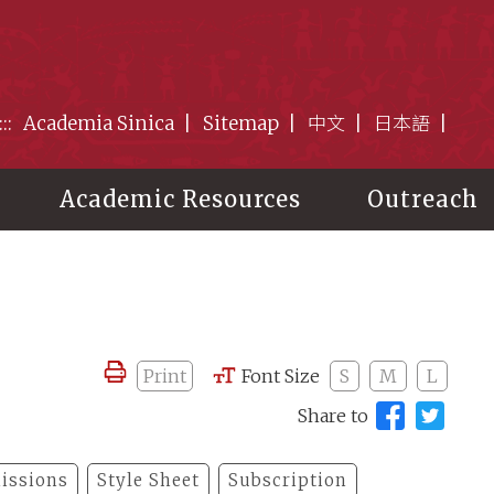
:::
Academia Sinica
Sitemap
中文
日本語
Academic Resources
Outreach
Print
Font Size
S
M
L
Share to
issions
Style Sheet
Subscription